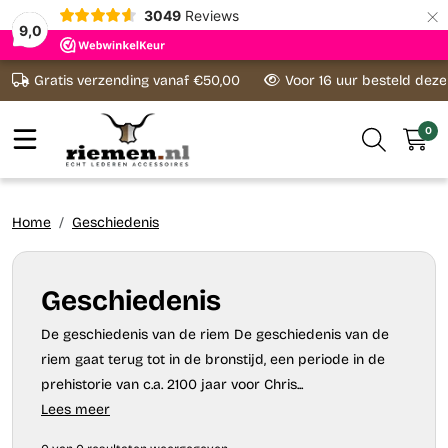
×
3049
Reviews
9,0
Ga naar content
Gratis verzending vanaf €50,00
Voor 16 uur besteld dez
0
Home
Geschiedenis
Geschiedenis
De geschiedenis van de riem De geschiedenis van de
riem gaat terug tot in de bronstijd, een periode in de
prehistorie van c.a. 2100 jaar voor Chris...
Lees meer