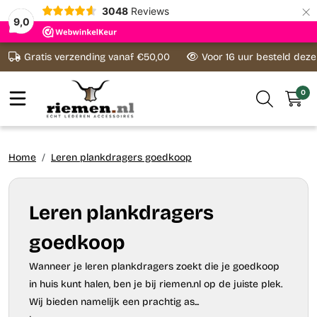
×
3048
Reviews
9,0
Ga naar content
Gratis verzending vanaf €50,00
Voor 16 uur besteld dez
0
Home
Leren plankdragers goedkoop
Leren plankdragers
goedkoop
Wanneer je leren plankdragers zoekt die je goedkoop
in huis kunt halen, ben je bij riemen.nl op de juiste plek.
Wij bieden namelijk een prachtig as...