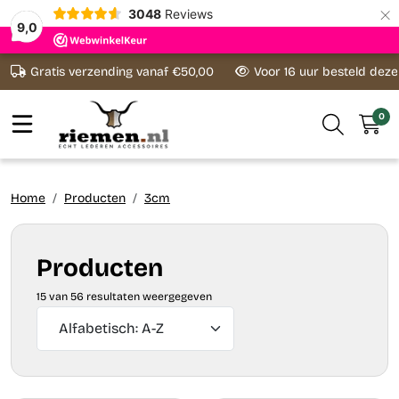
×
3048
Reviews
9,0
Ga naar content
Gratis verzending vanaf €50,00
Voor 16 uur besteld dez
0
Home
Producten
3cm
Producten
15 van 56 resultaten weergegeven