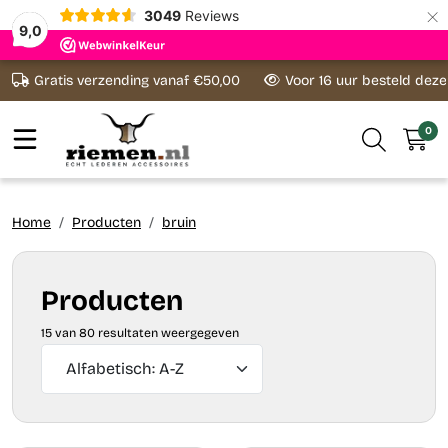
×
3049
Reviews
9,0
Ga naar content
Gratis verzending vanaf €50,00
Voor 16 uur besteld dez
0
Home
Producten
bruin
Producten
15 van 80 resultaten weergegeven