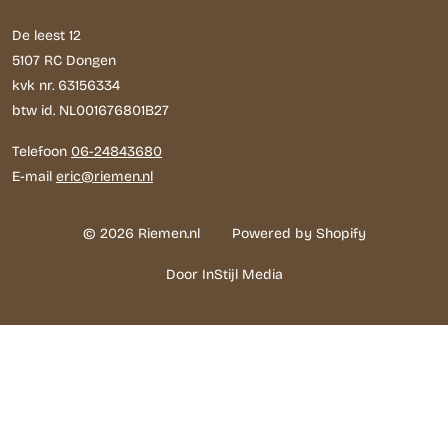
De leest 12
5107 RC Dongen
kvk nr. 63156334
btw id. NL001676801B27
Telefoon
06-24843680
E-mail
eric@riemen.nl
© 2026 Riemen.nl
Powered by Shopify
Door InStijl Media