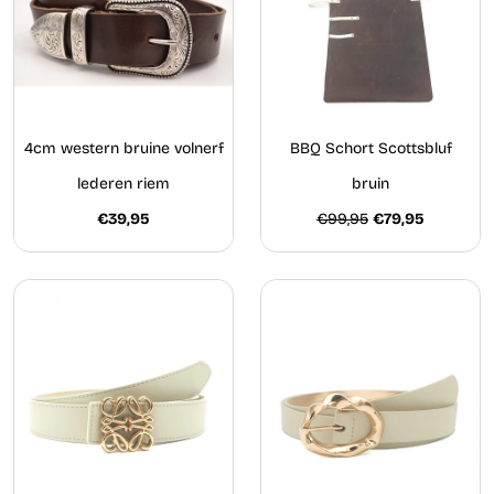
4cm western bruine volnerf
BBQ Schort Scottsbluf
lederen riem
bruin
€39,95
€99,95
€79,95