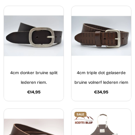
4cm donker bruine split
4cm triple dot gelaserde
lederen riem.
bruine volnerf lederen riem
€14,95
€34,95
SALE