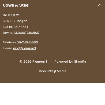
Cows & Steel
De leest 12
5107 RC Dongen
kvk nr. 63156334
btw id. NL001676801B27
Telefoon
06-24843680
E-mail
eric@riemen.nl
© 2026 Riemen.nl
Powered by Shopify
Door InStijl Media