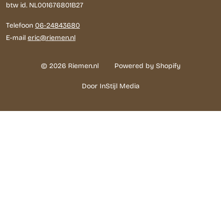
btw id. NL001676801B27
Telefoon
06-24843680
E-mail
eric@riemen.nl
© 2026 Riemen.nl
Powered by Shopify
Door InStijl Media