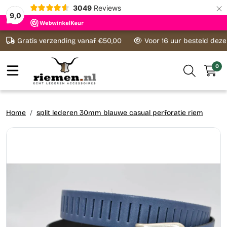
×
3049
Reviews
9,0
Ga naar content
Gratis verzending vanaf €50,00
Voor 16 uur besteld dez
0
Home
split lederen 30mm blauwe casual perforatie riem