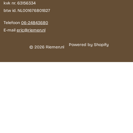
kvk nr. 63156334
btw id. NL001676801B27
Telefoon
06-24843680
E-mail
eric@riemen.nl
Powered by Shopify
© 2026 Riemen.nl