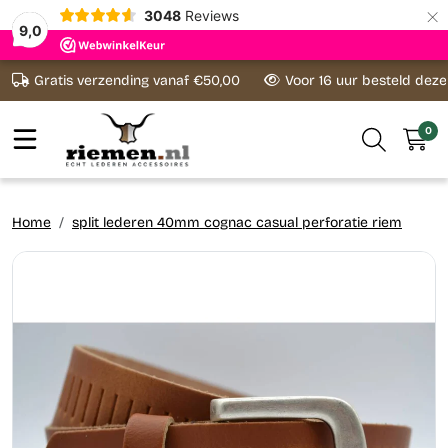
×
3048
Reviews
9,0
Ga naar content
Gratis verzending vanaf €50,00
Voor 16 uur besteld dez
0
Home
split lederen 40mm cognac casual perforatie riem