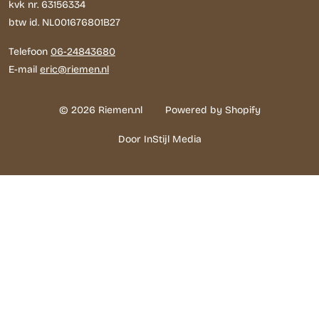
kvk nr. 63156334
btw id. NL001676801B27
Telefoon
06-24843680
E-mail
eric@riemen.nl
© 2026 Riemen.nl
Powered by Shopify
Door InStijl Media