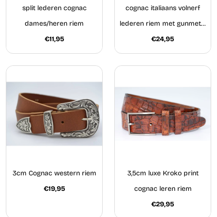
split lederen cognac
cognac italiaans volnerf
dames/heren riem
lederen riem met gunmetal
€11,95
€24,95
gesp
3cm Cognac western riem
3,5cm luxe Kroko print
€19,95
cognac leren riem
€29,95