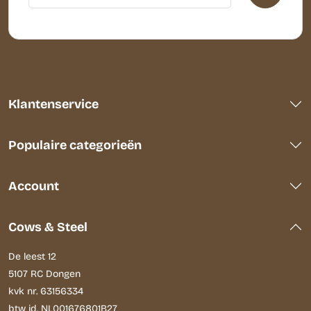
Klantenservice
Populaire categorieën
Account
Cows & Steel
De leest 12
5107 RC Dongen
kvk nr. 63156334
btw id. NL001676801B27