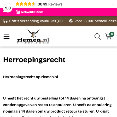
×
3049
Reviews
9,0
Ga naar content
Gratis verzending vanaf €50,00
Voor 16 uur besteld dez
0
Herroepingsrecht
Herroepingsrecht op riemen.nl
U heeft het recht uw bestelling tot 14 dagen na ontvangst
zonder opgave van reden te annuleren. U heeft na annulering
nogmaals 14 dagen om uw product retour te sturen. U krijgt