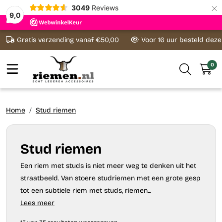
×
3049
Reviews
9,0
Ga naar content
Gratis verzending vanaf €50,00
Voor 16 uur besteld dez
0
Home
Stud riemen
Stud riemen
Een riem met studs is niet meer weg te denken uit het
straatbeeld. Van stoere studriemen met een grote gesp
tot een subtiele riem met studs, riemen...
Lees meer