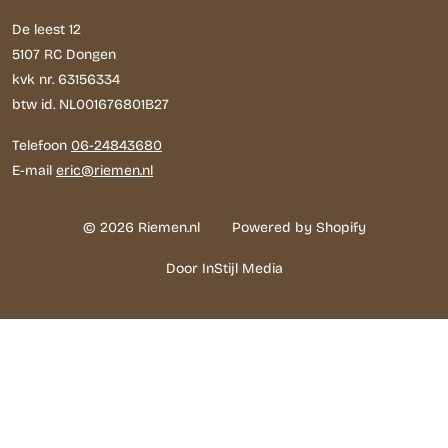
De leest 12
5107 RC Dongen
kvk nr. 63156334
btw id. NL001676801B27
Telefoon
06-24843680
E-mail
eric@riemen.nl
© 2026 Riemen.nl
Powered by Shopify
Door InStijl Media