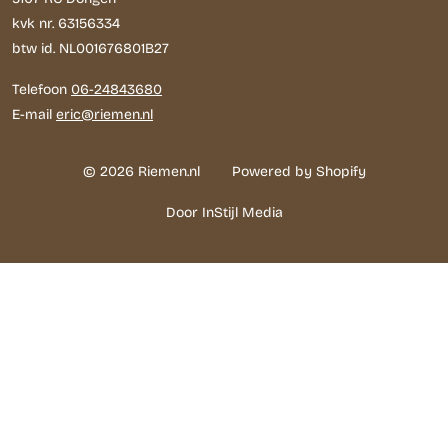
kvk nr. 63156334
btw id. NL001676801B27
Telefoon
06-24843680
E-mail
eric@riemen.nl
© 2026 Riemen.nl
Powered by Shopify
Door InStijl Media