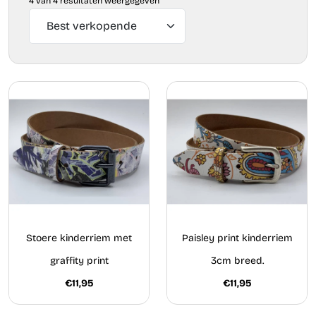
4 van 4 resultaten weergegeven
Stoere kinderriem met
Paisley print kinderriem
graffity print
3cm breed.
€11,95
€11,95