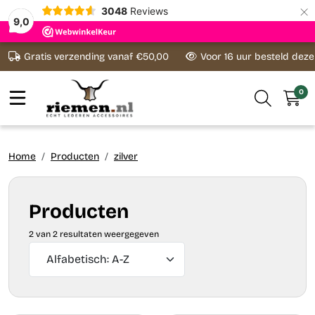
×
3048
Reviews
9,0
Ga naar content
Gratis verzending vanaf €50,00
Voor 16 uur besteld dez
0
Home
Producten
zilver
Producten
2 van 2 resultaten weergegeven