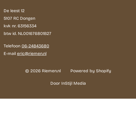
De leest 12
5107 RC Dongen
kvk nr. 63156334
btw id. NL001676801B27
Telefoon
06-24843680
E-mail
eric@riemen.nl
© 2026 Riemen.nl
Powered by Shopify
Door InStijl Media