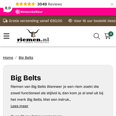
×
3049
Reviews
9,0
Ga naar content
Gratis verzending vanaf €50,00
Voor 16 uur besteld dez
0
Home
Big Belts
Big Belts
Riemen van Big Belts Wanneer je een riem zoekt die
zowel functioneel als stijlvol is, dan kom je al snel uit bij
het merk Big Belts. Met een indruk...
Lees meer