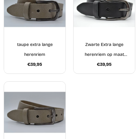
taupe extra lange
Zwarte Extra lange
herenriem
herenriem op maat
€39,95
gemaakt
€39,95