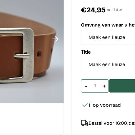
€24,95
Incl. btw
Omvang van waar u het
Title
-
+
11 op voorraad
Bestel voor 16:00, d