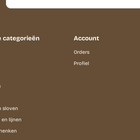
e categorieën
Account
Orders
Profiel
s
n sloven
en lijnen
chenken