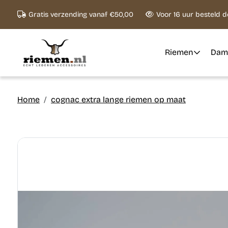
Ga naar content
Gratis verzending vanaf €50,00
Voor 16 uur besteld 
Riemen
Dam
Home
cognac extra lange riemen op maat