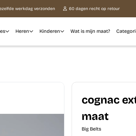
dezelfde werkdag verzonden
60 dagen recht op retour
es
Heren
Kinderen
Wat is mijn maat?
Categor
cognac ext
maat
Big Belts