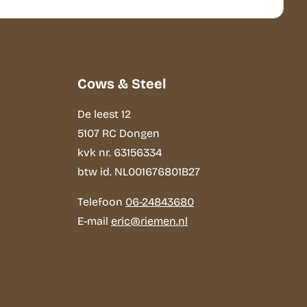
Cows & Steel
De leest 12
5107 RC Dongen
kvk nr. 63156334
btw id. NL001676801B27
Telefoon
06-24843680
E-mail
eric@riemen.nl