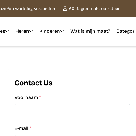
dezelfde werkdag verzonden
60 dagen recht op retour
es
Heren
Kinderen
Wat is mijn maat?
Categor
Contact Us
Voornaam
*
E-mail
*