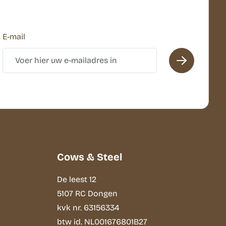
E-mail
Cows & Steel
De leest 12
5107 RC Dongen
kvk nr. 63156334
btw id. NL001676801B27