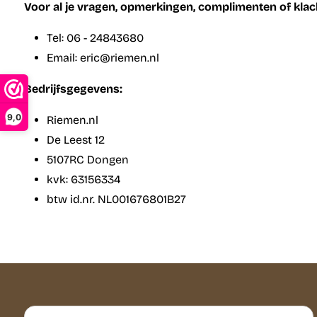
Voor al je vragen, opmerkingen, complimenten of klac
Tel: 06 - 24843680
Email: eric@riemen.nl
Bedrijfsgegevens:
9,0
Riemen.nl
De Leest 12
5107RC Dongen
kvk: 63156334
btw id.nr. NL001676801B27