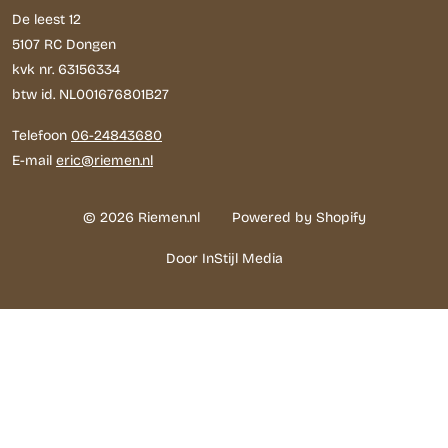
De leest 12
5107 RC Dongen
kvk nr. 63156334
btw id. NL001676801B27
Telefoon
06-24843680
E-mail
eric@riemen.nl
© 2026 Riemen.nl
Powered by Shopify
Door InStijl Media