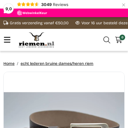
×
3049
Reviews
9,0
Ga naar content
Gratis verzending vanaf €50,00
Voor 16 uur besteld dez
0
Home
echt lederen bruine dames/heren riem