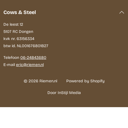
Cows & Steel
De leest 12
5107 RC Dongen
kvk nr. 63156334
btw id. NL001676801B27
Telefoon
06-24843680
E-mail
eric@riemen.nl
© 2026 Riemen.nl
Powered by Shopify
Door InStijl Media