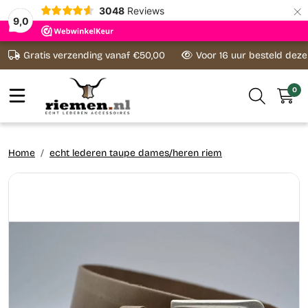
×
3048
Reviews
9,0
Ga naar content
Gratis verzending vanaf €50,00
Voor 16 uur besteld dez
0
Home
echt lederen taupe dames/heren riem