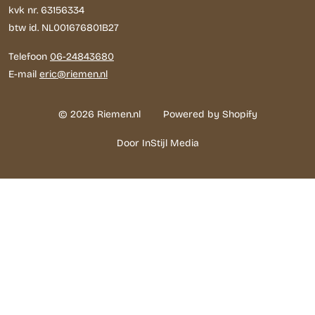
kvk nr. 63156334
btw id. NL001676801B27
Telefoon
06-24843680
E-mail
eric@riemen.nl
© 2026 Riemen.nl
Powered by Shopify
Door InStijl Media