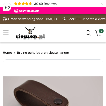
×
3049
Reviews
9,0
Ga naar content
Gratis verzending vanaf €50,00
Voor 16 uur besteld dez
0
Home
Bruine echt lederen sleutelhanger