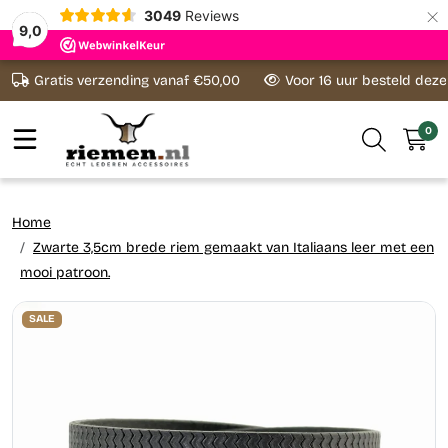
×
3049
Reviews
9,0
Ga naar content
Gratis verzending vanaf €50,00
Voor 16 uur besteld dez
0
Home
Zwarte 3,5cm brede riem gemaakt van Italiaans leer met een
mooi patroon.
SALE