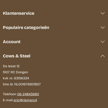
Klantenservice
Populaire categorieën
Account
Cows & Steel
De leest 12
5107 RC Dongen
kvk nr. 63156334
btw id. NL001676801B27
Telefoon
06-24843680
E-mail
eric@riemen.nl