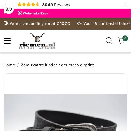
×
3049
Reviews
9,0
Ga naar content
Gratis verzending vanaf €50,00
Voor 16 uur besteld dez
0
Home
3cm zwarte kinder riem met vlekprint