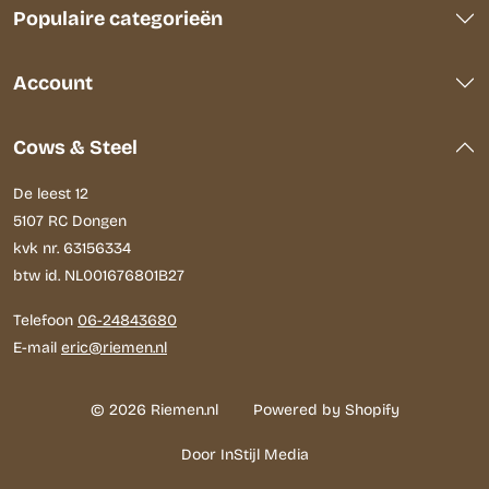
Populaire categorieën
Account
Cows & Steel
De leest 12
5107 RC Dongen
kvk nr. 63156334
btw id. NL001676801B27
Telefoon
06-24843680
E-mail
eric@riemen.nl
© 2026 Riemen.nl
Powered by Shopify
Door InStijl Media