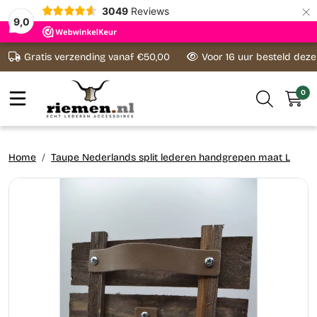
×
3049
Reviews
9,0
Ga naar content
Gratis verzending vanaf €50,00
Voor 16 uur besteld dez
0
Home
Taupe Nederlands split lederen handgrepen maat L