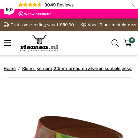
×
3049
Reviews
9,0
Ga naar content
Gratis verzending vanaf €50,00
Voor 16 uur besteld dez
0
Home
Kleurrijke riem, 30mm breed en zilveren subtiele gesp.