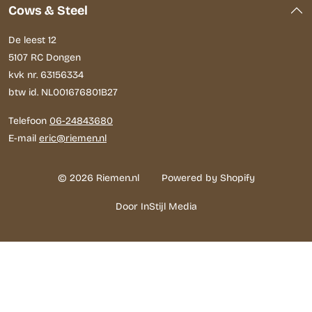
Cows & Steel
De leest 12
5107 RC Dongen
kvk nr. 63156334
btw id. NL001676801B27
Telefoon
06-24843680
E-mail
eric@riemen.nl
© 2026 Riemen.nl
Powered by Shopify
Door InStijl Media