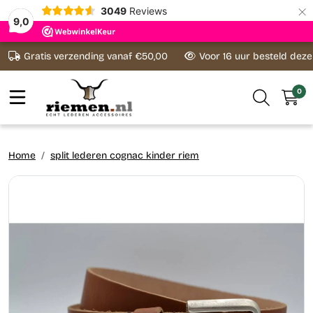
×
3049
Reviews
9,0
Ga naar content
Gratis verzending vanaf €50,00
Voor 16 uur besteld dez
0
Home
split lederen cognac kinder riem