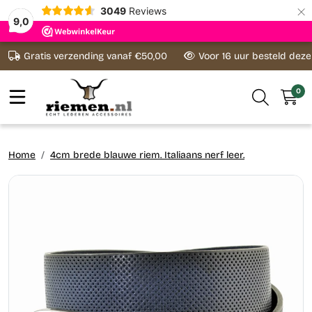
×
3049
Reviews
9,0
Ga naar content
Gratis verzending vanaf €50,00
Voor 16 uur besteld dez
0
Home
4cm brede blauwe riem. Italiaans nerf leer.