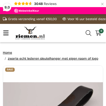
×
3048
Reviews
9,0
Ga naar content
Gratis verzending vanaf €50,00
Voor 16 uur besteld dez
0
Home
zwarte echt lederen sleutelhanger met eigen naam of logo
SALE