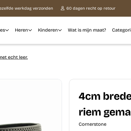
dezelfde werkdag verzonden
60 dagen recht op retour
es
Heren
Kinderen
Wat is mijn maat?
Categor
et echt leer.
4cm brede
riem gemaa
Cornerstone