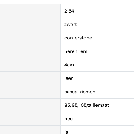
2154
zwart
cornerstone
herenriem
4cm
leer
casual riemen
85, 95, 105,taillemaat
nee
ja