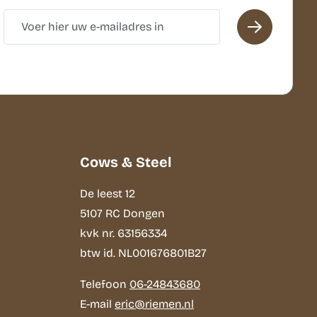
Cows & Steel
De leest 12
5107 RC Dongen
kvk nr. 63156334
btw id. NL001676801B27
Telefoon
06-24843680
E-mail
eric@riemen.nl