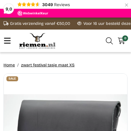
×
3049
Reviews
9,0
Ga naar content
Gratis verzending vanaf €50,00
Voor 16 uur besteld dez
0
Home
zwart festival tasje maat XS
SALE