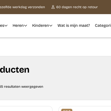
dezelfde werkdag verzonden
60 dagen recht op retour
es
Heren
Kinderen
Wat is mijn maat?
Categor
ducten
055 resultaten weergegeven