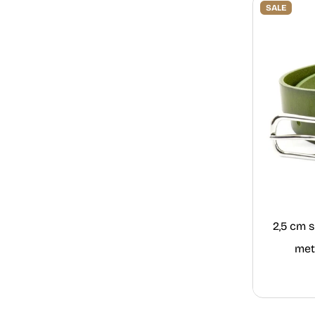
SALE
2,5 cm 
met