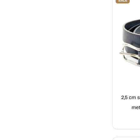
SALE
2,5 cm 
met