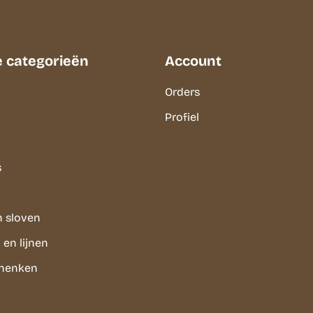
e categorieën
Account
Orders
Profiel
s
n sloven
en lijnen
chenken