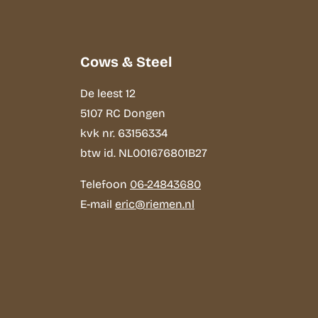
Cows & Steel
De leest 12
5107 RC Dongen
kvk nr. 63156334
btw id. NL001676801B27
Telefoon
06-24843680
E-mail
eric@riemen.nl