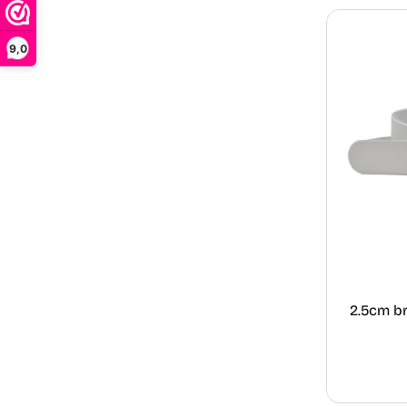
9,0
2.5cm br