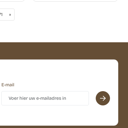
71
»
E-mail