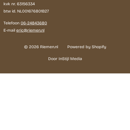
kvk nr. 63156334
btw id. NL001676801B27
Telefoon
06-24843680
E-mail
eric@riemen.nl
© 2026 Riemen.nl
Powered by Shopify
Door InStijl Media