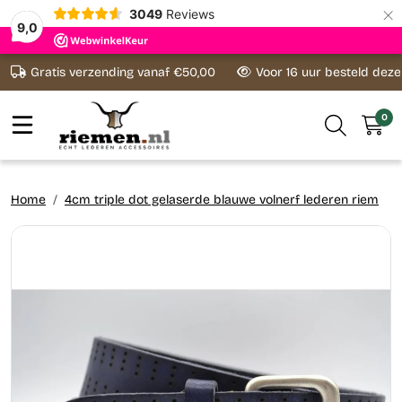
×
3049
Reviews
9,0
Ga naar content
Gratis verzending vanaf €50,00
Voor 16 uur besteld dez
0
Home
4cm triple dot gelaserde blauwe volnerf lederen riem