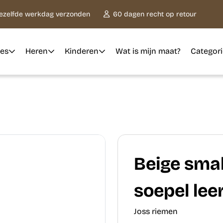
dezelfde werkdag verzonden
60 dagen recht op retour
es
Heren
Kinderen
Wat is mijn maat?
Categor
Beige smal
soepel leer
Joss riemen