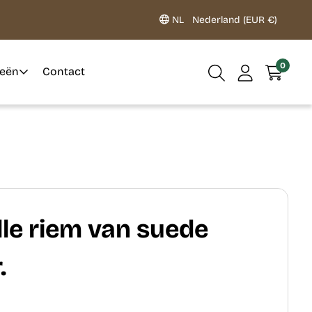
NL
Nederland (EUR €)
0
ieën
Contact
le riem van suede
.