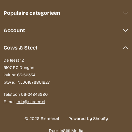
Populaire categorieën
Account
Cows & Steel
De leest 12
5107 RC Dongen
kvk nr. 63156334
btw id. NL001676801B27
Telefoon
06-24843680
E-mail
eric@riemen.nl
© 2026 Riemen.nl
Powered by Shopify
Door InStijl Media