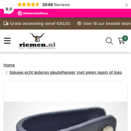
×
3049
Reviews
9,0
Ga naar content
Gratis verzending vanaf €50,00
Voor 16 uur besteld dez
0
Home
blauwe echt lederen sleutelhanger met eigen naam of logo