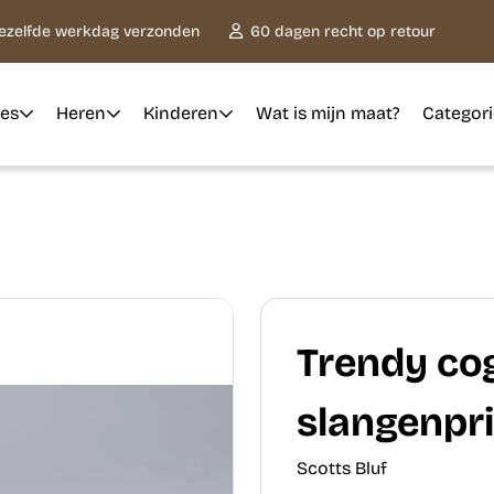
dezelfde werkdag verzonden
60 dagen recht op retour
es
Heren
Kinderen
Wat is mijn maat?
Categor
Trendy co
slangenpri
Scotts Bluf