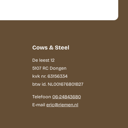
Cows & Steel
De leest 12
5107 RC Dongen
kvk nr. 63156334
btw id. NL001676801B27
Telefoon
06-24843680
E-mail
eric@riemen.nl