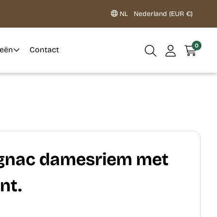
NL
Nederland (EUR €)
0
ieën
Contact
gnac damesriem met
nt.