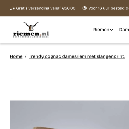
Ga naar content
Gratis verzending vanaf €50,00
Voor 16 uur besteld 
Riemen
Dam
Home
Trendy cognac damesriem met slangenprint.