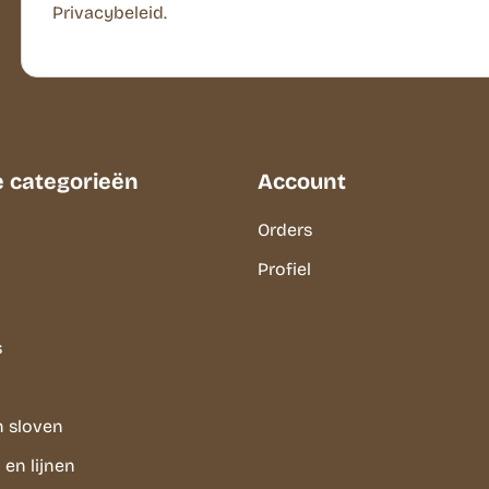
Privacybeleid.
e categorieën
Account
Orders
Profiel
s
n sloven
en lijnen