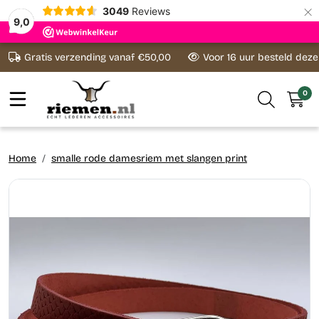
×
3049
Reviews
9,0
Ga naar content
Gratis verzending vanaf €50,00
Voor 16 uur besteld dez
0
Home
smalle rode damesriem met slangen print