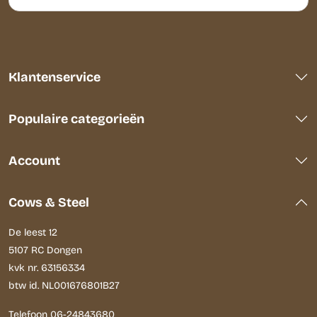
Klantenservice
Populaire categorieën
Account
Cows & Steel
De leest 12
5107 RC Dongen
kvk nr. 63156334
btw id. NL001676801B27
Telefoon
06-24843680