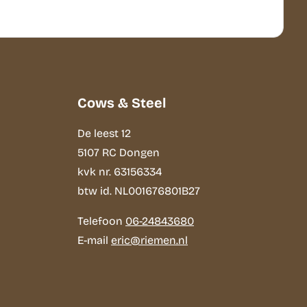
Cows & Steel
De leest 12
5107 RC Dongen
kvk nr. 63156334
btw id. NL001676801B27
Telefoon
06-24843680
E-mail
eric@riemen.nl