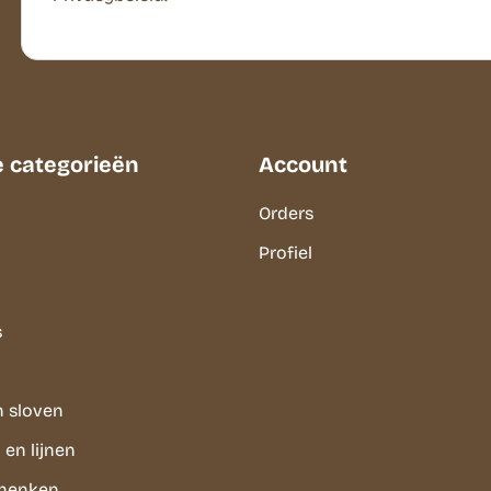
e categorieën
Account
Orders
Profiel
s
n sloven
en lijnen
chenken