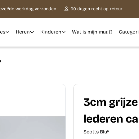
dezelfde werkdag verzonden
60 dagen recht op retour
es
Heren
Kinderen
Wat is mijn maat?
Categor
m
3cm grijze
lederen ca
Scotts Bluf