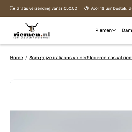
Ga naar content
Gratis verzending vanaf €50,00
Voor 16 uur besteld 
Riemen
Dam
Home
3cm grijze italiaans volnerf lederen casual rie