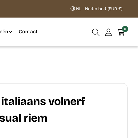
NL
Nederland (EUR €)
0
ieën
Contact
 italiaans volnerf
sual riem