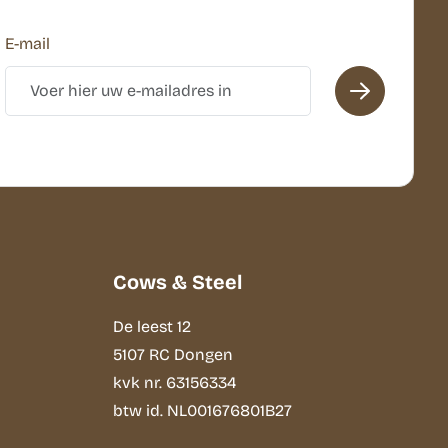
E-mail
Cows & Steel
De leest 12
5107 RC Dongen
kvk nr. 63156334
btw id. NL001676801B27