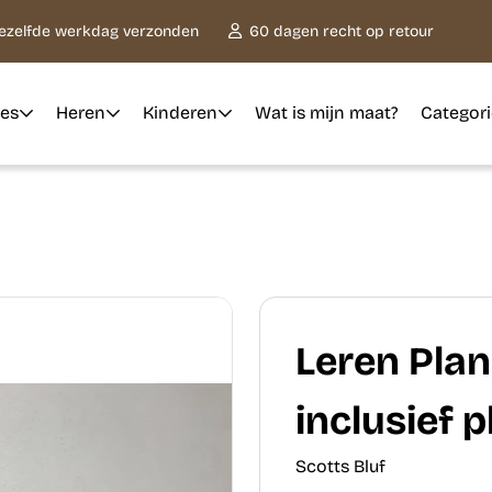
dezelfde werkdag verzonden
60 dagen recht op retour
es
Heren
Kinderen
Wat is mijn maat?
Categor
Leren Pla
inclusief 
Scotts Bluf