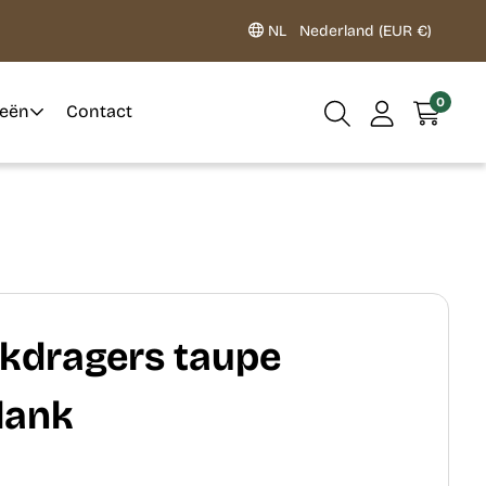
NL
Nederland (EUR €)
0
ieën
Contact
nkdragers taupe
plank