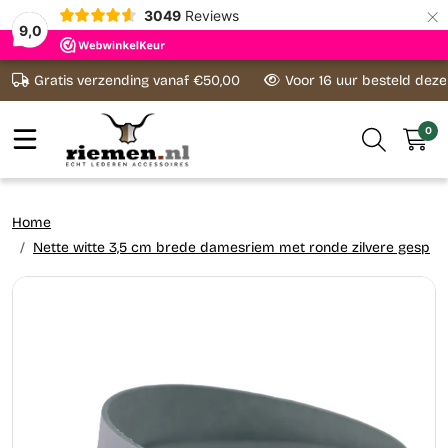
×
3049
Reviews
9,0
Ga naar content
Gratis verzending vanaf €50,00
Voor 16 uur besteld dez
0
Home
Nette witte 3,5 cm brede damesriem met ronde zilvere gesp