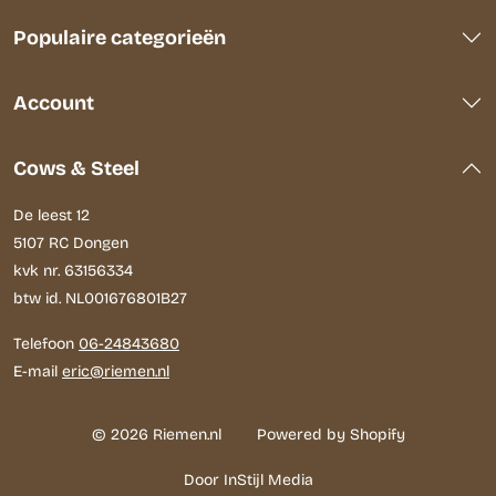
Populaire categorieën
Account
Cows & Steel
De leest 12
5107 RC Dongen
kvk nr. 63156334
btw id. NL001676801B27
Telefoon
06-24843680
E-mail
eric@riemen.nl
© 2026 Riemen.nl
Powered by Shopify
Door InStijl Media