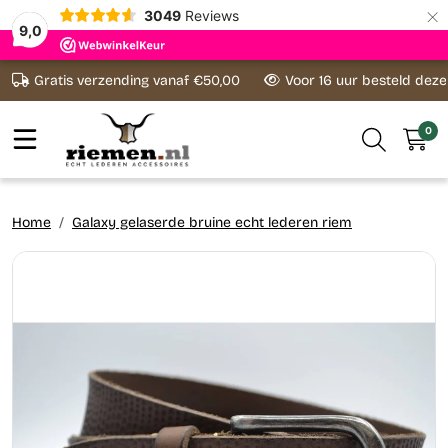
×
3049
Reviews
9,0
Ga naar content
Gratis verzending vanaf €50,00
Voor 16 uur besteld dez
0
Home
Galaxy gelaserde bruine echt lederen riem