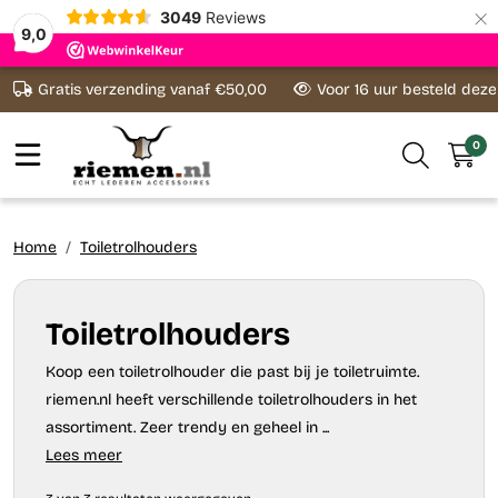
×
3049
Reviews
9,0
Ga naar content
Gratis verzending vanaf €50,00
Voor 16 uur besteld dez
0
Home
Toiletrolhouders
Toiletrolhouders
Koop een toiletrolhouder die past bij je toiletruimte.
riemen.nl heeft verschillende toiletrolhouders in het
assortiment. Zeer trendy en geheel in ...
Lees meer