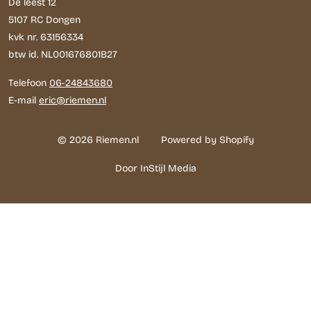
De leest 12
5107 RC Dongen
kvk nr. 63156334
btw id. NL001676801B27
Telefoon
06-24843680
E-mail
eric@riemen.nl
© 2026 Riemen.nl
Powered by Shopify
Door InStijl Media