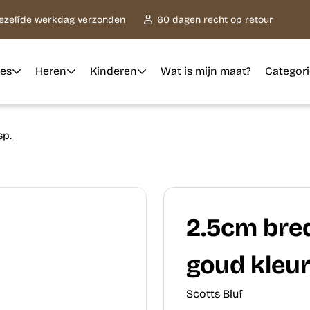
dezelfde werkdag verzonden
60 dagen recht op retour
es
Heren
Kinderen
Wat is mijn maat?
Categor
sp.
2.5cm bre
goud kleur
Scotts Bluf