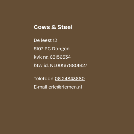
Cows & Steel
De leest 12
5107 RC Dongen
kvk nr. 63156334
btw id. NL001676801B27
Telefoon
06-24843680
E-mail
eric@riemen.nl