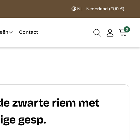
NL
Nederland (EUR €)
0
ieën
Contact
de zwarte riem met
ige gesp.