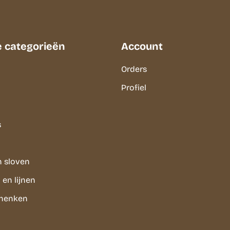
e categorieën
Account
Orders
Profiel
s
n sloven
en lijnen
chenken