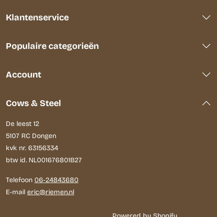
Klantenservice
Populaire categorieën
Account
Cows & Steel
De leest 12
5107 RC Dongen
kvk nr. 63156334
btw id. NL001676801B27
Telefoon
06-24843680
E-mail
eric@riemen.nl
Powered by Shopify