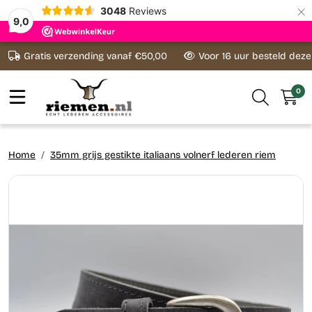
×
3048
Reviews
9,0
Ga naar content
Gratis verzending vanaf €50,00
Voor 16 uur besteld dez
0
Home
35mm grijs gestikte italiaans volnerf lederen riem