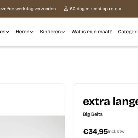
dezelfde werkdag verzonden
60 dagen recht op retour
es
Heren
Kinderen
Wat is mijn maat?
Categor
extra lan
Big Belts
€34,95
Incl. btw