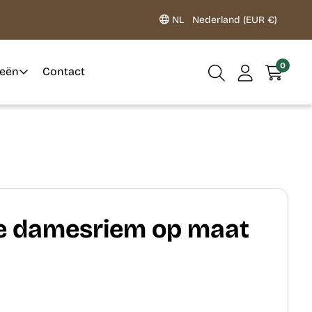
NL
Nederland (EUR €)
0
ieën
Contact
ge damesriem op maat