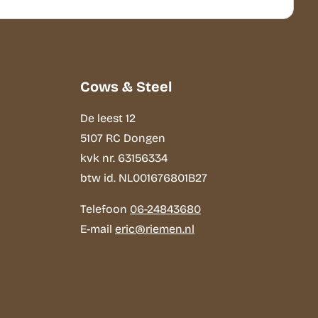
Cows & Steel
De leest 12
5107 RC Dongen
kvk nr. 63156334
btw id. NL001676801B27
Telefoon
06-24843680
E-mail
eric@riemen.nl