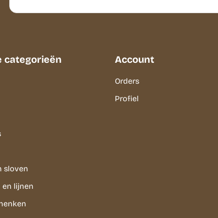
e categorieën
Account
Orders
Profiel
s
n sloven
en lijnen
chenken