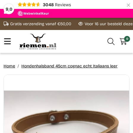
×
3048
Reviews
9,0
Ga naar content
Gratis verzending vanaf €50,00
Voor 16 uur besteld dez
0
Home
Hondenhalsband 45cm cognac echt Italiaans leer