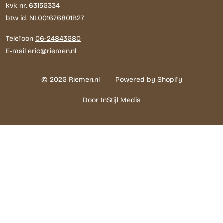
kvk nr. 63156334
btw id. NL001676801B27
Telefoon
06-24843680
E-mail
eric@riemen.nl
© 2026 Riemen.nl
Powered by Shopify
Door InStijl Media