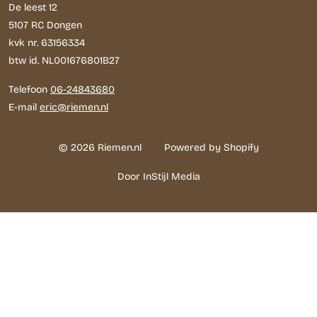
De leest 12
5107 RC Dongen
kvk nr. 63156334
btw id. NL001676801B27
Telefoon
06-24843680
E-mail
eric@riemen.nl
© 2026 Riemen.nl
Powered by Shopify
Door InStijl Media