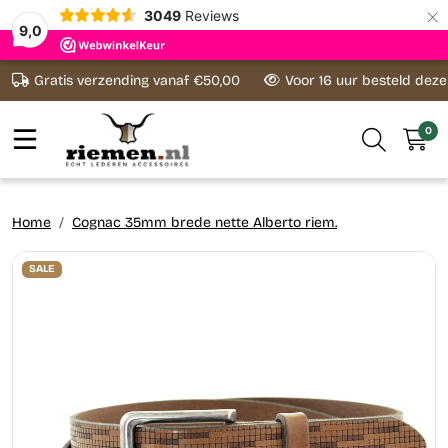
×
3049
Reviews
9,0
Ga naar content
Gratis verzending vanaf €50,00
Voor 16 uur besteld dez
0
Home
Cognac 35mm brede nette Alberto riem.
SALE