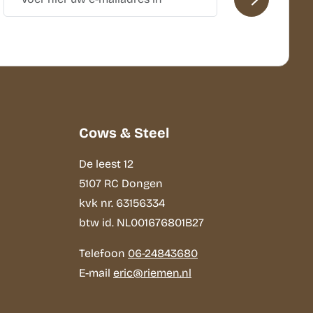
Cows & Steel
De leest 12
5107 RC Dongen
kvk nr. 63156334
btw id. NL001676801B27
Telefoon
06-24843680
E-mail
eric@riemen.nl