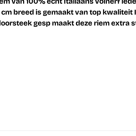
em van 100% echt Italiaans volnerf lede
cm breed is gemaakt van top kwaliteit I
 doorsteek gesp maakt deze riem extra s