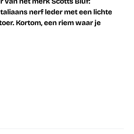
r van het merk Scotts Bluf:
taliaans nerf leder met een lichte
toer. Kortom, een riem waar je