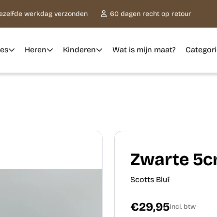
dezelfde werkdag verzonden
60 dagen recht op retour
es
Heren
Kinderen
Wat is mijn maat?
Categor
Zwarte 5c
Scotts Bluf
€29,95
Incl. btw