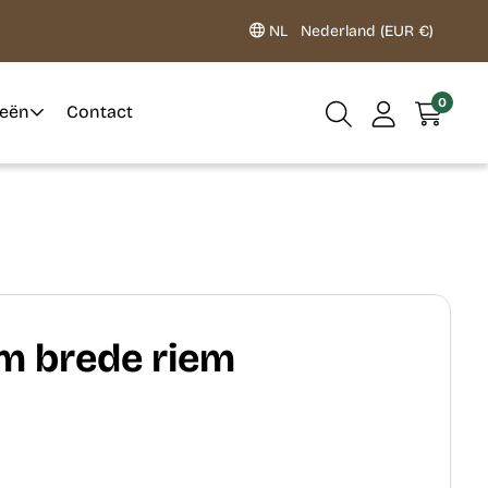
NL
Nederland (EUR €)
0
ieën
Contact
m brede riem